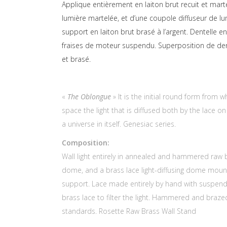
Applique entièrement en laiton brut recuit et mar
lumière martelée, et d’une coupole diffuseur de l
support en laiton brut brasé à l’argent. Dentelle e
fraises de moteur suspendu. Superposition de dent
et brasé.
«
The Oblongue
» It is the initial round form from w
space the light that is diffused both by the lace on 
a universe in itself. Genesiac series.
Composition:
Wall light entirely in annealed and hammered raw
dome, and a brass lace light-diffusing dome moun
support. Lace made entirely by hand with suspende
brass lace to filter the light. Hammered and braze
standards. Rosette Raw Brass Wall Stand