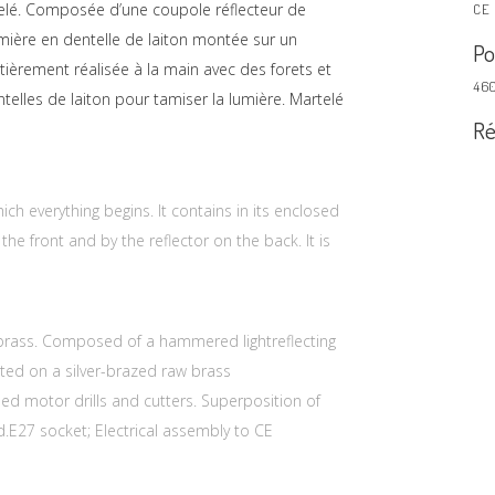
telé. Composée d’une coupole réflecteur de
CE
umière en dentelle de laiton montée sur un
Po
ntièrement réalisée à la main avec des forets et
460
elles de laiton pour tamiser la lumière. Martelé
Ré
hich everything begins. It contains in its enclosed
the front and by the reflector on the back. It is
 brass. Composed of a hammered lightreflecting
ted on a silver-brazed raw brass
d motor drills and cutters. Superposition of
d.E27 socket; Electrical assembly to CE