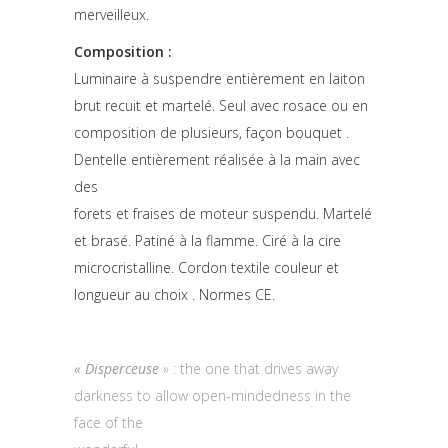
merveilleux.
Composition :
Luminaire à suspendre entièrement en laiton
brut recuit et martelé. Seul avec rosace ou en
composition de plusieurs, façon bouquet .
Dentelle entièrement réalisée à la main avec
des
forets et fraises de moteur suspendu. Martelé
et brasé. Patiné à la flamme. Ciré à la cire
microcristalline. Cordon textile couleur et
longueur au choix . Normes CE.
« Disperceuse
» : the one that drives away
darkness to allow open-mindedness in the
face of the