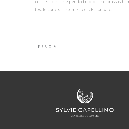
cutters from a suspended motor. The brass is ham
textile cord is customizable. CE standards.
PREVIOUS