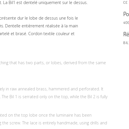
t. La Bil1 est dentelé uniquement sur le dessus.
CE
Po
s présente dur le lobe de dessus une fois le
40
vis. Dentelle entièrement réalisée à la main
Ré
telé et brasé. Cordon textile couleur et
BIL
thing that has two parts, or lobes, derived from the same
irely in raw annealed brass, hammered and perforated. It
he Bil 1 is serrated only on the top, while the Bil 2 is fully
ated on the top lobe once the luminaire has been
 the screw. The lace is entirely handmade, using drills and