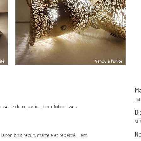
Ma
LA
ossède deux parties, deux lobes issus
Di
SU
No
iton brut recuit, martelé et repercé. Il est