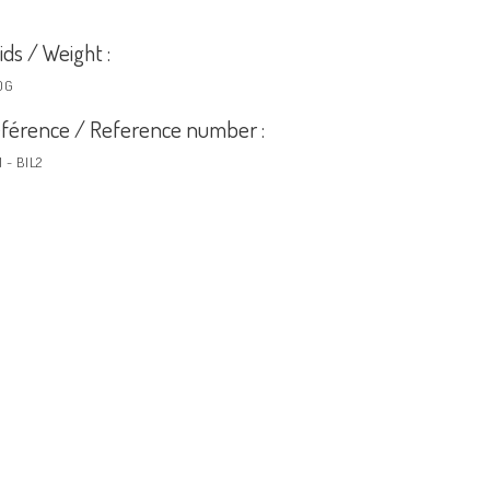
ids / Weight :
0G
férence / Reference number :
1 - BIL2