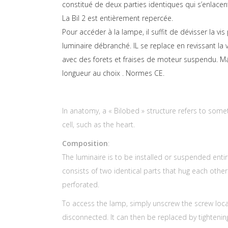
constitué de deux parties identiques qui s’enlacen
La Bil 2 est entièrement repercée.
Pour accéder à la lampe, il suffit de dévisser la vi
luminaire débranché. IL se replace en revissant la 
avec des forets et fraises de moteur suspendu. Mar
longueur au choix . Normes CE.
In anatomy, a « Bilobed » structure refers to some
cell, such as the heart.
Composition
:
The luminaire is to be installed or suspended ent
consists of two identical parts that hug each other. T
perforated.
To access the lamp, simply unscrew the screw loc
disconnected. It can then be replaced by tightening