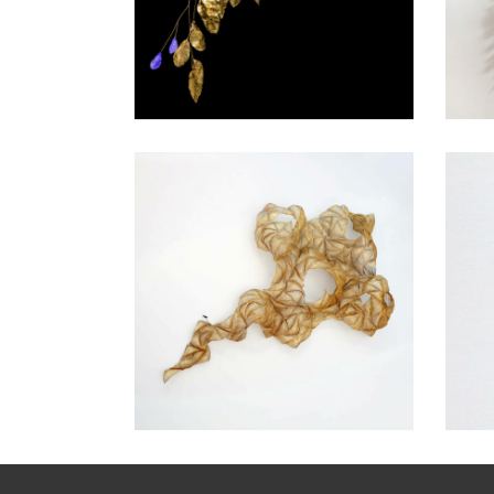
SCULPTURE MURALE
SCU
VOLUTE PART EN FUMÉE
GRA
SCULPTURE MURALE
SCU