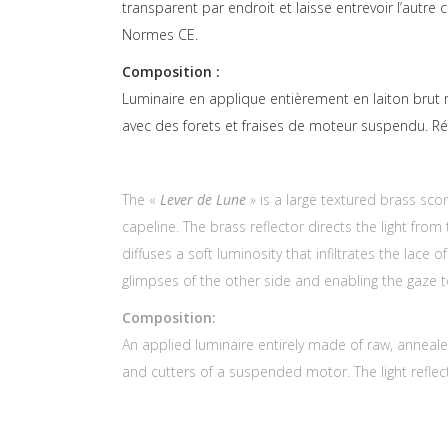
transparent par endroit et laisse entrevoir l’autre 
Normes CE.
Composition :
Luminaire en applique entièrement en laiton brut re
avec des forets et fraises de moteur suspendu. Réf
The «
Lever de Lune
» is a large textured brass sc
capeline. The brass reflector directs the light fro
diffuses a soft luminosity that infiltrates the lace o
glimpses of the other side and enabling the gaze to 
Composition:
An applied luminaire entirely made of raw, anneal
and cutters of a suspended motor. The light refle