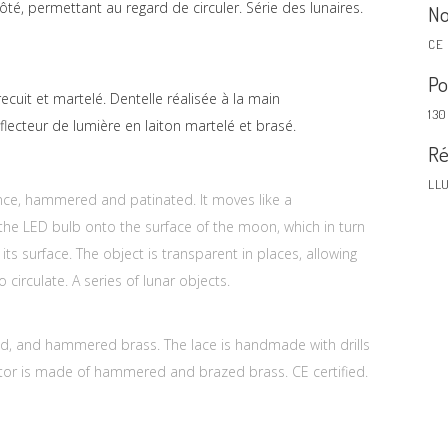
côté, permettant au regard de circuler. Série des lunaires.
No
CE
Po
cuit et martelé. Dentelle réalisée à la main
13
lecteur de lumière en laiton martelé et brasé.
Ré
LL
once, hammered and patinated. It moves like a
m the LED bulb onto the surface of the moon, which in turn
f its surface. The object is transparent in places, allowing
circulate. A series of lunar objects.
ed, and hammered brass. The lace is handmade with drills
ctor is made of hammered and brazed brass. CE certified.