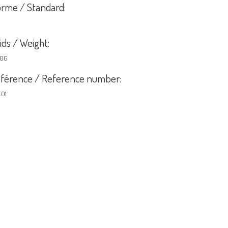
rme / Standard:
ids / Weight:
00G
férence / Reference number:
U01