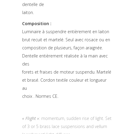
dentelle de
laiton.
Composition :
Luminaire à suspendre entièrement en laiton
brut recuit et martelé. Seul avec rosace ou en
composition de plusieurs, façon araignée.
Dentelle entièrement réalisée à la main avec
des
forets et fraises de moteur suspendu. Martelé
et brasé. Cordon textile couleur et longueur
au
choix . Normes CE.
« Flight »
: momentum, sudden rise of light. Set
of 3 or 5 brass lace suspensions and vellum