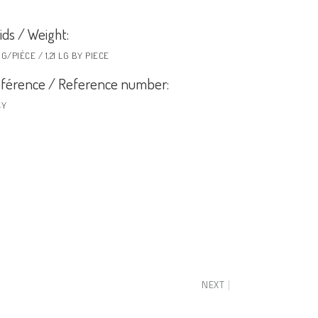
ids / Weight:
G/PIÈCE / 1,21 LG BY PIECE
férence / Reference number:
CY
NEXT