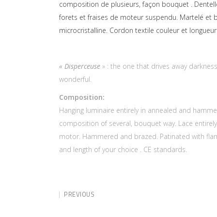
composition de plusieurs, façon bouquet . Dentell
forets et fraises de moteur suspendu. Martelé et br
microcristalline. Cordon textile couleur et longueu
« Disperceuse
» : the one that drives away darknes
wonderful.
Composition:
Hanging luminaire entirely in annealed and hammere
composition of several, bouquet way. Lace entirel
motor. Hammered and brazed. Patinated with flame.
and length of your choice . CE standards.
PREVIOUS