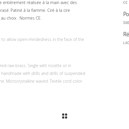
e entièrement réalisée à la main avec des
CE
asé. Patiné à la flamme. Ciré à la cire
Po
r au choix . Normes CE.
550
Ré
s to allow open-mindedness in the face of the
LA
d raw brass. Single with rosette or in
y handmade with drills and drills of suspended
 Microcrystalline waxed. Textile cord color