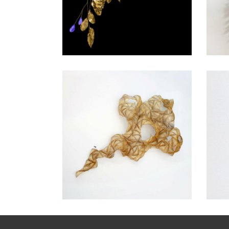
SCULPTURE MURALE
SCU
VOLUTE PART EN FUMÉE
GRA
SCULPTURE MURALE
SCU