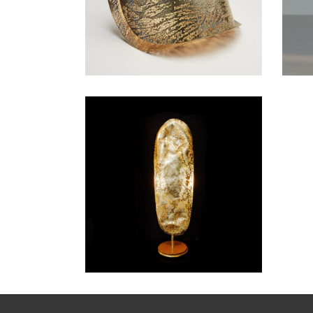
A POSER
A P
L’EFFEUILLÉE
A POSER